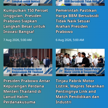
Kumpulkan 150 Periset
Pemerintah Pastikan
Unggulan, Presiden
Harga BBM Bersubsidi
Prabowo Siapkan
Tidak Naik Sesuai
Langkah Besar untuk
Arahan Presiden
Inovasi Bangsa!
Prabowo
7 Aug 2026, 5:00 AM
6 Aug 2026, 5:00 AM
Presiden Prabowo Antar
Tinjau Pabrik Motor
Kepulangan Perdana
Listrik, Wapres Tekankan
Menteri Thailand di
Pentingnya Link and
Lanud Halim
Match Pendidikan dan
Perdanakusuma
Industri