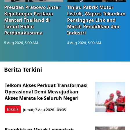
Presiden Prabowo Antar
Tinjau Pabrik Motor
Kepulangan Perdana
Listrik, Wapres Tekankan
Menteri Thailand di
Pentingnya Link and
Lanud Halim
Match Pendidikan dan
Perdanakusuma
Industri
5 Aug 2026, 5:00 AM
4 Aug 2026, 5:00 AM
Berita Terkini
Telkom Akses Perkuat Transformasi
Operasional Demi Mewujudkan
Akses Merata ke Seluruh Negeri
Bisnis
Jumat, 7 Agu 2026 - 09:05
Bangkitkan Merek Legendaris