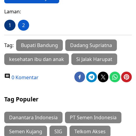
Laman:
1
2
Tag:
Bupati Bandung
Dadang Supriatna
kesehatan ibu dan anak
Si Jalak Harupat
0 Komentar
Tag Populer
Danantara Indonesia
PT Semen Indonesia
Semen Kujang
SIG
Telkom Akses