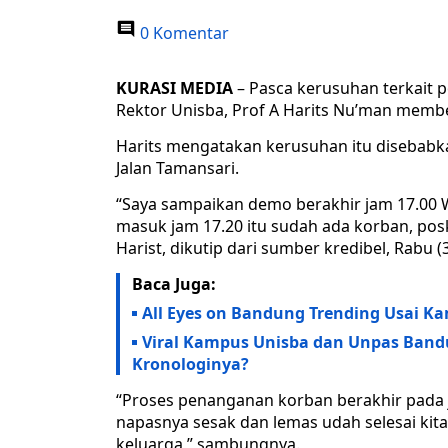
0 Komentar
KURASI MEDIA
– Pasca kerusuhan terkait 
Rektor Unisba, Prof A Harits Nu’man membe
Harits mengatakan kerusuhan itu disebab
Jalan Tamansari.
“Saya sampaikan demo berakhir jam 17.00 W
masuk jam 17.20 itu sudah ada korban, posko
Harist, dikutip dari sumber kredibel, Rabu (
Baca Juga:
All Eyes on Bandung Trending Usai K
Viral Kampus Unisba dan Unpas Band
Kronologinya?
“Proses penanganan korban berakhir pada 
napasnya sesak dan lemas udah selesai kita
keluarga,” sambungnya.