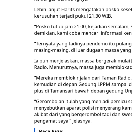
Lebih lanjut Harits mengatakan posko kese
kerusuhan terjadi pukul 21.30 WIB.
“Posko tutup jam 21.00, kejadian semalam, s
demikian, kami coba mencari informasi kenap
“Ternyata yang tadinya pendemo itu pulan
masing-masing, di luar dugaan massa yang lai
Ia pun menjelaskan, massa bergerak mulai J
Radio. Menurutnya, massa juga memblokade
“Mereka memblokir jalan dari Taman Radi
kemudian di depan Gedung LPPM sampai di 
plus di Tamansari bawah depan gedung Unp
“Gerombolan itulah yang menjadi pemicu s
menyebutkan aparat polisi menyerang kampus
akibat dari yang bergerombol tadi dan sweep
pengamat saya,” jelasnya.
Baca Juga: