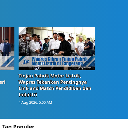
Tinjau Pabrik Motor Listrik,
eri
Wapres Tekankan Pentingnya
Link and Match Pendidikan dan
Industri
4 Aug 2026, 5:00 AM
Tag Populer