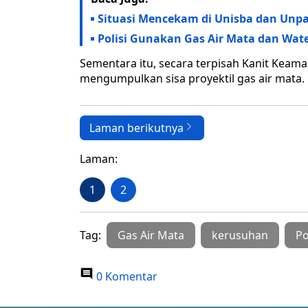
Situasi Mencekam di Unisba dan Unpa
Polisi Gunakan Gas Air Mata dan Wa
Sementara itu, secara terpisah Kanit Ke
mengumpulkan sisa proyektil gas air mata
Laman berikutnya
Laman:
1
2
Tag:
Gas Air Mata
kerusuhan
Po
0 Komentar