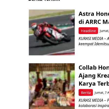
Astra Hond
di ARRC M
Headline
Jumat,
KURASI MEDIA – A
keempat Idemitsu
Collab Hon
Ajang Kre
Karya Ter
Berita
Jumat, 7 
KURASI MEDIA – P
kolaborasi inspir