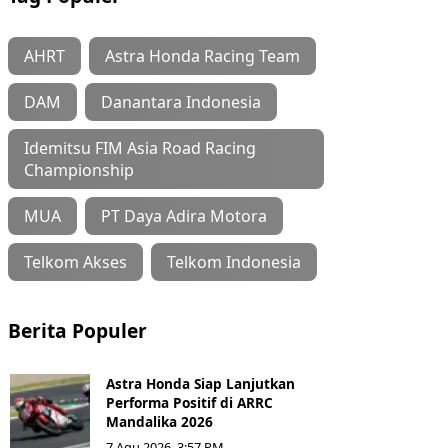
AHRT
Astra Honda Racing Team
DAM
Danantara Indonesia
Idemitsu FIM Asia Road Racing
Championship
MUA
PT Daya Adira Motora
Telkom Akses
Telkom Indonesia
Berita Populer
Astra Honda Siap Lanjutkan
Performa Positif di ARRC
Mandalika 2026
7 Agu 2026, 3:57 PM