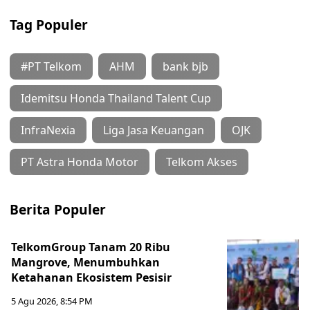
Tag Populer
#PT Telkom
AHM
bank bjb
Idemitsu Honda Thailand Talent Cup
InfraNexia
Liga Jasa Keuangan
OJK
PT Astra Honda Motor
Telkom Akses
Berita Populer
TelkomGroup Tanam 20 Ribu
Mangrove, Menumbuhkan
Ketahanan Ekosistem Pesisir
5 Agu 2026, 8:54 PM