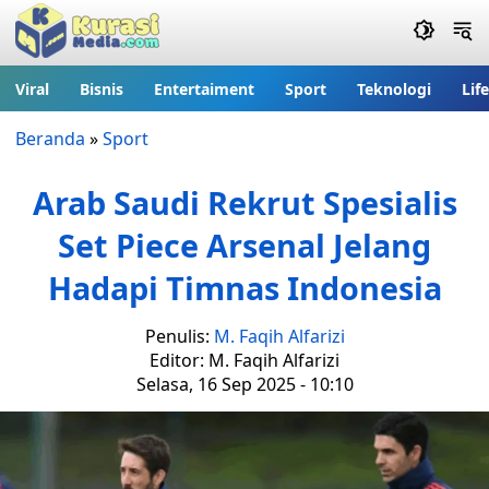
Viral
Bisnis
Entertaiment
Sport
Teknologi
Lif
Beranda
»
Sport
Arab Saudi Rekrut Spesialis
Set Piece Arsenal Jelang
Hadapi Timnas Indonesia
Penulis:
M. Faqih Alfarizi
Editor: M. Faqih Alfarizi
Selasa, 16 Sep 2025 - 10:10