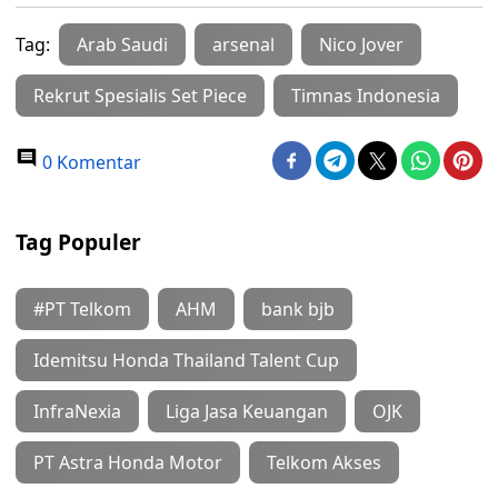
Tag:
Arab Saudi
arsenal
Nico Jover
Rekrut Spesialis Set Piece
Timnas Indonesia
0 Komentar
Tag Populer
#PT Telkom
AHM
bank bjb
Idemitsu Honda Thailand Talent Cup
InfraNexia
Liga Jasa Keuangan
OJK
PT Astra Honda Motor
Telkom Akses