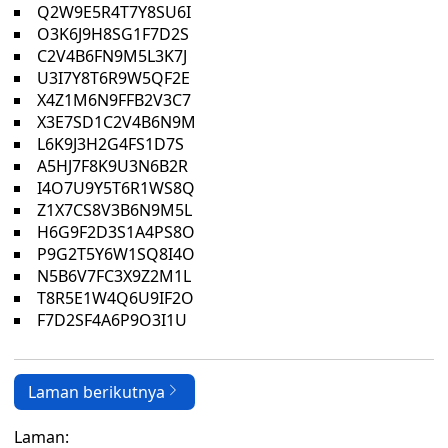
Q2W9E5R4T7Y8SU6I
O3K6J9H8SG1F7D2S
C2V4B6FN9M5L3K7J
U3I7Y8T6R9W5QF2E
X4Z1M6N9FFB2V3C7
X3E7SD1C2V4B6N9M
L6K9J3H2G4FS1D7S
A5HJ7F8K9U3N6B2R
I4O7U9Y5T6R1WS8Q
Z1X7CS8V3B6N9M5L
H6G9F2D3S1A4PS8O
P9G2T5Y6W1SQ8I4O
N5B6V7FC3X9Z2M1L
T8R5E1W4Q6U9IF2O
F7D2SF4A6P9O3I1U
Laman berikutnya
Laman: