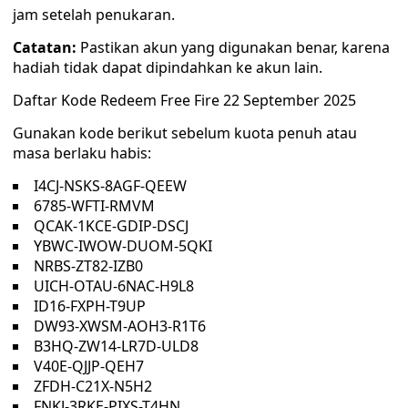
jam setelah penukaran.
Catatan:
Pastikan akun yang digunakan benar, karena
hadiah tidak dapat dipindahkan ke akun lain.
Daftar Kode Redeem Free Fire 22 September 2025
Gunakan kode berikut sebelum kuota penuh atau
masa berlaku habis:
I4CJ-NSKS-8AGF-QEEW
6785-WFTI-RMVM
QCAK-1KCE-GDIP-DSCJ
YBWC-IWOW-DUOM-5QKI
NRBS-ZT82-IZB0
UICH-OTAU-6NAC-H9L8
ID16-FXPH-T9UP
DW93-XWSM-AOH3-R1T6
B3HQ-ZW14-LR7D-ULD8
V40E-QJJP-QEH7
ZFDH-C21X-N5H2
FNKJ-3RKE-PIXS-T4HN