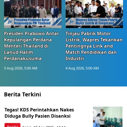
Presiden Prabowo Antar
Tinjau Pabrik Motor
Kepulangan Perdana
Listrik, Wapres Tekankan
Menteri Thailand di
Pentingnya Link and
Lanud Halim
Match Pendidikan dan
Perdanakusuma
Industri
5 Aug 2026, 5:00 AM
4 Aug 2026, 5:00 AM
Berita Terkini
Tegas! KDS Perintahkan Nakes
Diduga Bully Pasien Disanksi
Berita