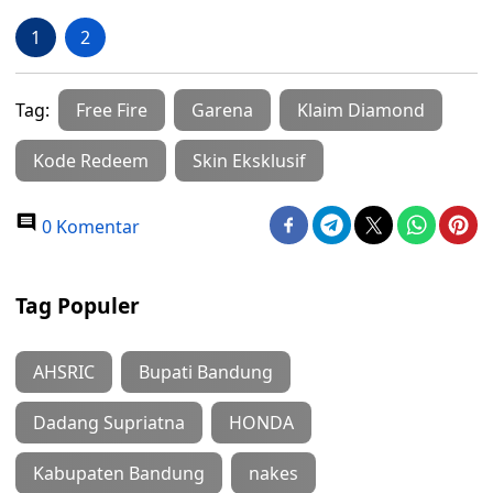
1
2
Tag:
Free Fire
Garena
Klaim Diamond
Kode Redeem
Skin Eksklusif
0 Komentar
Tag Populer
AHSRIC
Bupati Bandung
Dadang Supriatna
HONDA
Kabupaten Bandung
nakes