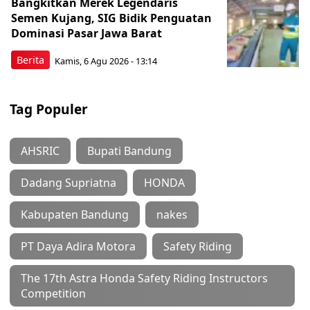
Bangkitkan Merek Legendaris
Semen Kujang, SIG Bidik Penguatan
Dominasi Pasar Jawa Barat
Berita
Kamis, 6 Agu 2026 - 13:14
Tag Populer
AHSRIC
Bupati Bandung
Dadang Supriatna
HONDA
Kabupaten Bandung
nakes
PT Daya Adira Motora
Safety Riding
The 17th Astra Honda Safety Riding Instructors
Competition