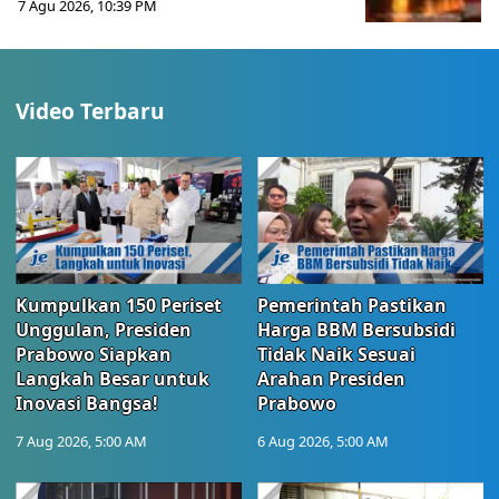
7 Agu 2026, 10:39 PM
Video Terbaru
Kumpulkan 150 Periset
Pemerintah Pastikan
Unggulan, Presiden
Harga BBM Bersubsidi
Prabowo Siapkan
Tidak Naik Sesuai
Langkah Besar untuk
Arahan Presiden
Inovasi Bangsa!
Prabowo
7 Aug 2026, 5:00 AM
6 Aug 2026, 5:00 AM