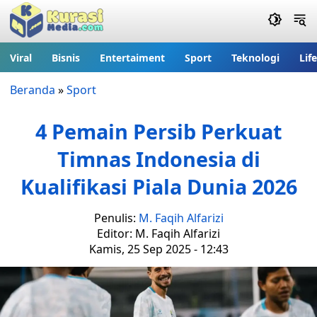
Viral
Bisnis
Entertaiment
Sport
Teknologi
Lif
Beranda
»
Sport
4 Pemain Persib Perkuat
Timnas Indonesia di
Kualifikasi Piala Dunia 2026
Penulis:
M. Faqih Alfarizi
Editor: M. Faqih Alfarizi
Kamis, 25 Sep 2025 - 12:43