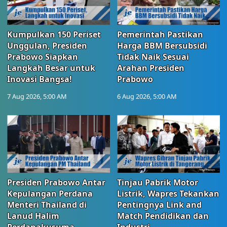
Kumpulkan 150 Periset
Pemerintah Pastikan
Unggulan, Presiden
Harga BBM Bersubsidi
Prabowo Siapkan
Tidak Naik Sesuai
Langkah Besar untuk
Arahan Presiden
Inovasi Bangsa!
Prabowo
7 Aug 2026, 5:00 AM
6 Aug 2026, 5:00 AM
Presiden Prabowo Antar
Tinjau Pabrik Motor
Kepulangan Perdana
Listrik, Wapres Tekankan
Menteri Thailand di
Pentingnya Link and
Lanud Halim
Match Pendidikan dan