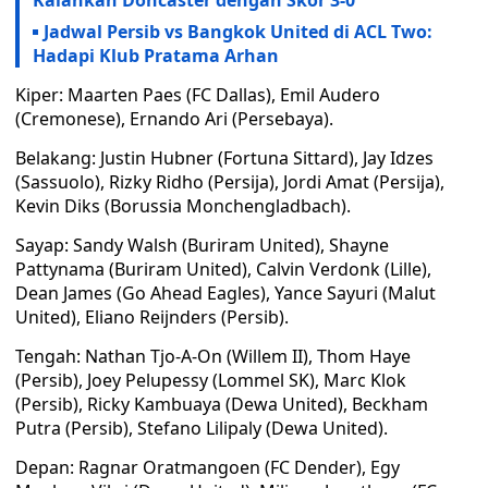
Kalahkan Doncaster dengan Skor 3-0
Jadwal Persib vs Bangkok United di ACL Two:
Hadapi Klub Pratama Arhan
Kiper: Maarten Paes (FC Dallas), Emil Audero
(Cremonese), Ernando Ari (Persebaya).
Belakang: Justin Hubner (Fortuna Sittard), Jay Idzes
(Sassuolo), Rizky Ridho (Persija), Jordi Amat (Persija),
Kevin Diks (Borussia Monchengladbach).
Sayap: Sandy Walsh (Buriram United), Shayne
Pattynama (Buriram United), Calvin Verdonk (Lille),
Dean James (Go Ahead Eagles), Yance Sayuri (Malut
United), Eliano Reijnders (Persib).
Tengah: Nathan Tjo-A-On (Willem II), Thom Haye
(Persib), Joey Pelupessy (Lommel SK), Marc Klok
(Persib), Ricky Kambuaya (Dewa United), Beckham
Putra (Persib), Stefano Lilipaly (Dewa United).
Depan: Ragnar Oratmangoen (FC Dender), Egy