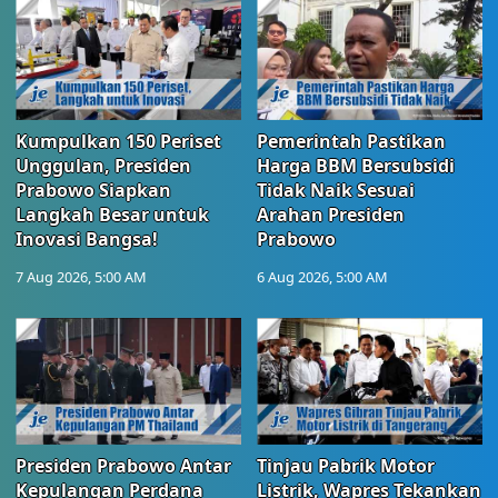
Kumpulkan 150 Periset
Pemerintah Pastikan
Unggulan, Presiden
Harga BBM Bersubsidi
Prabowo Siapkan
Tidak Naik Sesuai
Langkah Besar untuk
Arahan Presiden
Inovasi Bangsa!
Prabowo
7 Aug 2026, 5:00 AM
6 Aug 2026, 5:00 AM
Presiden Prabowo Antar
Tinjau Pabrik Motor
Kepulangan Perdana
Listrik, Wapres Tekankan