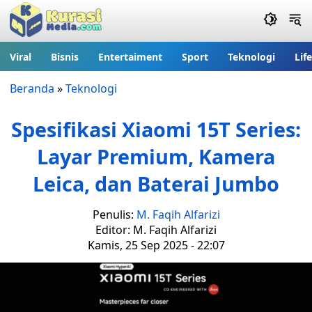
Viral
Bisnis
Entertaiment
Sport
Teknologi
Lif
Beranda
»
Teknologi
Spesifikasi Xiaomi 15T Series:
Layar Premium, Kamera
Leica, dan Baterai Jumbo
Penulis:
M. Faqih Alfarizi
Editor: M. Faqih Alfarizi
Kamis, 25 Sep 2025 - 22:07