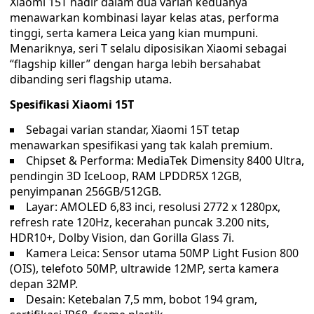
Xiaomi 15T hadir dalam dua varian keduanya
menawarkan kombinasi layar kelas atas, performa
tinggi, serta kamera Leica yang kian mumpuni.
Menariknya, seri T selalu diposisikan Xiaomi sebagai
“flagship killer” dengan harga lebih bersahabat
dibanding seri flagship utama.
Spesifikasi Xiaomi 15T
Sebagai varian standar, Xiaomi 15T tetap
menawarkan spesifikasi yang tak kalah premium.
Chipset & Performa: MediaTek Dimensity 8400 Ultra,
pendingin 3D IceLoop, RAM LPDDR5X 12GB,
penyimpanan 256GB/512GB.
Layar: AMOLED 6,83 inci, resolusi 2772 x 1280px,
refresh rate 120Hz, kecerahan puncak 3.200 nits,
HDR10+, Dolby Vision, dan Gorilla Glass 7i.
Kamera Leica: Sensor utama 50MP Light Fusion 800
(OIS), telefoto 50MP, ultrawide 12MP, serta kamera
depan 32MP.
Desain: Ketebalan 7,5 mm, bobot 194 gram,