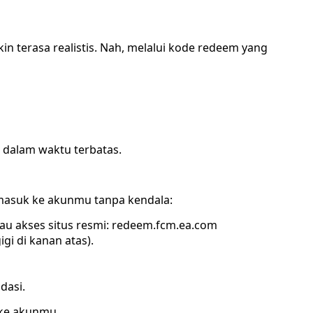
 terasa realistis. Nah, melalui kode redeem yang
 dalam waktu terbatas.
 masuk ke akunmu tanpa kendala:
au akses situs resmi: redeem.fcm.ea.com
i di kanan atas).
dasi.
m ke akunmu.