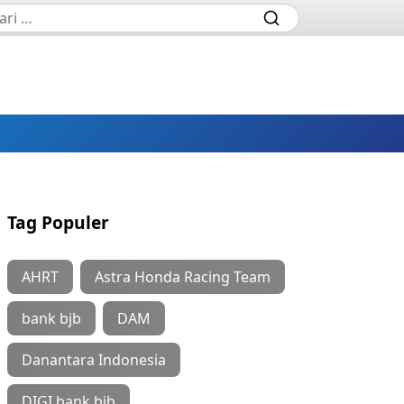
Tag Populer
AHRT
Astra Honda Racing Team
bank bjb
DAM
Danantara Indonesia
DIGI bank bjb