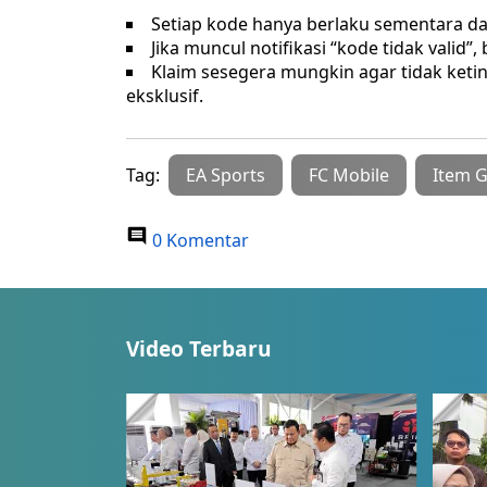
Setiap kode hanya berlaku sementara da
Jika muncul notifikasi “kode tidak valid”
Klaim sesegera mungkin agar tidak ke
eksklusif.
Tag:
EA Sports
FC Mobile
Item G
0 Komentar
Video Terbaru