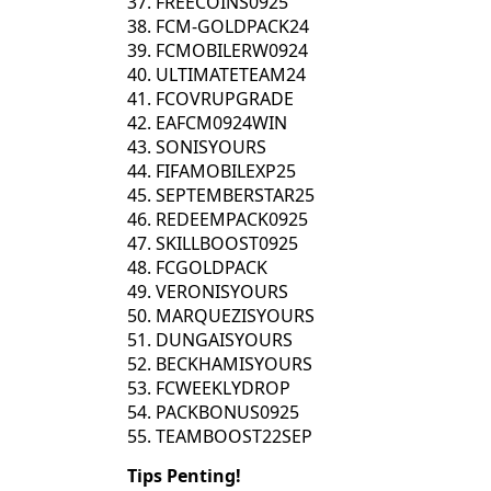
FREECOINS0925
FCM-GOLDPACK24
FCMOBILERW0924
ULTIMATETEAM24
FCOVRUPGRADE
EAFCM0924WIN
SONISYOURS
FIFAMOBILEXP25
SEPTEMBERSTAR25
REDEEMPACK0925
SKILLBOOST0925
FCGOLDPACK
VERONISYOURS
MARQUEZISYOURS
DUNGAISYOURS
BECKHAMISYOURS
FCWEEKLYDROP
PACKBONUS0925
TEAMBOOST22SEP
Tips Penting!