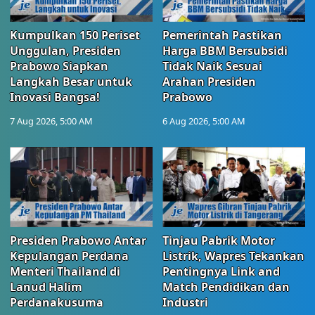
Kumpulkan 150 Periset
Pemerintah Pastikan
Unggulan, Presiden
Harga BBM Bersubsidi
Prabowo Siapkan
Tidak Naik Sesuai
Langkah Besar untuk
Arahan Presiden
Inovasi Bangsa!
Prabowo
7 Aug 2026, 5:00 AM
6 Aug 2026, 5:00 AM
Presiden Prabowo Antar
Tinjau Pabrik Motor
Kepulangan Perdana
Listrik, Wapres Tekankan
Menteri Thailand di
Pentingnya Link and
Lanud Halim
Match Pendidikan dan
Perdanakusuma
Industri