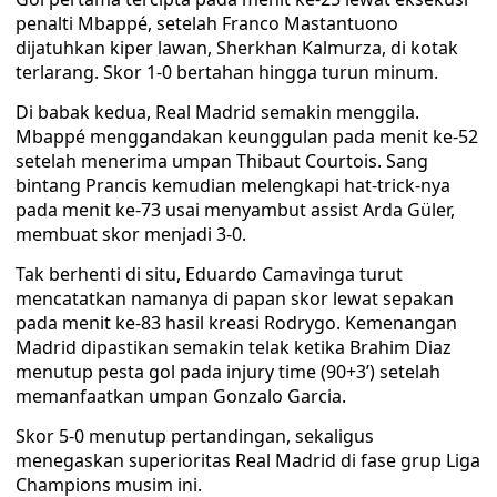
penalti Mbappé, setelah Franco Mastantuono
dijatuhkan kiper lawan, Sherkhan Kalmurza, di kotak
terlarang. Skor 1-0 bertahan hingga turun minum.
Di babak kedua, Real Madrid semakin menggila.
Mbappé menggandakan keunggulan pada menit ke-52
setelah menerima umpan Thibaut Courtois. Sang
bintang Prancis kemudian melengkapi hat-trick-nya
pada menit ke-73 usai menyambut assist Arda Güler,
membuat skor menjadi 3-0.
Tak berhenti di situ, Eduardo Camavinga turut
mencatatkan namanya di papan skor lewat sepakan
pada menit ke-83 hasil kreasi Rodrygo. Kemenangan
Madrid dipastikan semakin telak ketika Brahim Diaz
menutup pesta gol pada injury time (90+3’) setelah
memanfaatkan umpan Gonzalo Garcia.
Skor 5-0 menutup pertandingan, sekaligus
menegaskan superioritas Real Madrid di fase grup Liga
Champions musim ini.