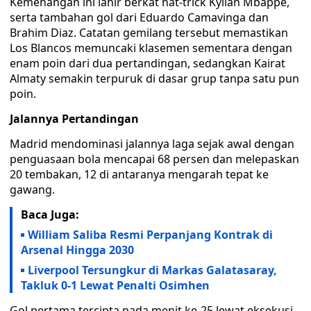
Kemenangan ini lahir berkat hat-trick Kylian Mbappé,
serta tambahan gol dari Eduardo Camavinga dan
Brahim Diaz. Catatan gemilang tersebut memastikan
Los Blancos memuncaki klasemen sementara dengan
enam poin dari dua pertandingan, sedangkan Kairat
Almaty semakin terpuruk di dasar grup tanpa satu pun
poin.
Jalannya Pertandingan
Madrid mendominasi jalannya laga sejak awal dengan
penguasaan bola mencapai 68 persen dan melepaskan
20 tembakan, 12 di antaranya mengarah tepat ke
gawang.
Baca Juga:
William Saliba Resmi Perpanjang Kontrak di
Arsenal Hingga 2030
Liverpool Tersungkur di Markas Galatasaray,
Takluk 0-1 Lewat Penalti Osimhen
Gol pertama tercipta pada menit ke-25 lewat eksekusi