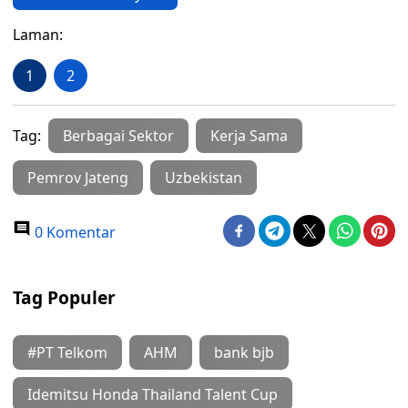
Laman:
1
2
Tag:
Berbagai Sektor
Kerja Sama
Pemrov Jateng
Uzbekistan
0 Komentar
Tag Populer
#PT Telkom
AHM
bank bjb
Idemitsu Honda Thailand Talent Cup