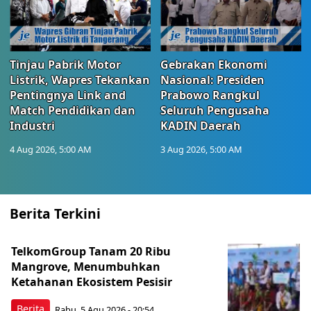
Tinjau Pabrik Motor
Gebrakan Ekonomi
Listrik, Wapres Tekankan
Nasional: Presiden
Pentingnya Link and
Prabowo Rangkul
Match Pendidikan dan
Seluruh Pengusaha
Industri
KADIN Daerah
4 Aug 2026, 5:00 AM
3 Aug 2026, 5:00 AM
Berita Terkini
TelkomGroup Tanam 20 Ribu
Mangrove, Menumbuhkan
Ketahanan Ekosistem Pesisir
Berita
Rabu, 5 Agu 2026 - 20:54