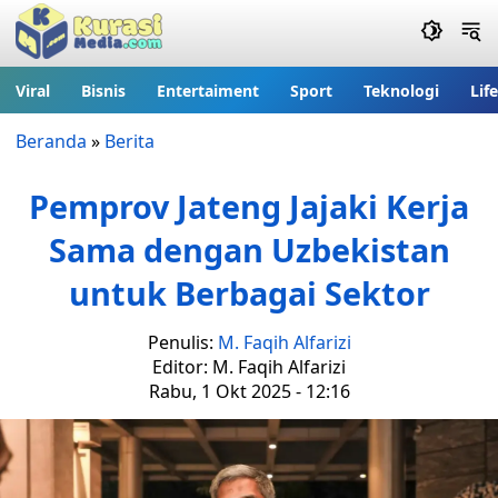
Viral
Bisnis
Entertaiment
Sport
Teknologi
Lif
Beranda
»
Berita
Pemprov Jateng Jajaki Kerja
Sama dengan Uzbekistan
untuk Berbagai Sektor
Penulis:
M. Faqih Alfarizi
Editor: M. Faqih Alfarizi
Rabu, 1 Okt 2025 - 12:16