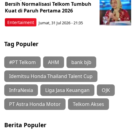
Bersih Normalisasi Telkom Tumbuh
Kuat di Paruh Pertama 2026
Entertaiment
Jumat, 31 Jul 2026 - 21:35
Tag Populer
#PT Telkom
AHM
bank bjb
Idemitsu Honda Thailand Talent Cup
InfraNexia
Liga Jasa Keuangan
OJK
PT Astra Honda Motor
Telkom Akses
Berita Populer