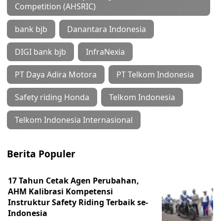
Competition (AHSRIC)
bank bjb
Danantara Indonesia
DIGI bank bjb
InfraNexia
PT Daya Adira Motora
PT Telkom Indonesia
Safety riding Honda
Telkom Indonesia
Telkom Indonesia Internasional
Berita Populer
17 Tahun Cetak Agen Perubahan,
AHM Kalibrasi Kompetensi
Instruktur Safety Riding Terbaik se-
Indonesia