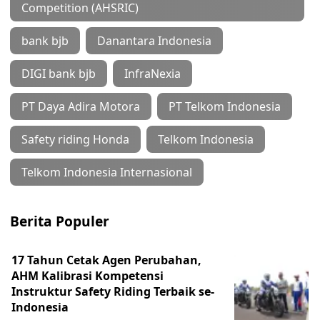
Competition (AHSRIC)
bank bjb
Danantara Indonesia
DIGI bank bjb
InfraNexia
PT Daya Adira Motora
PT Telkom Indonesia
Safety riding Honda
Telkom Indonesia
Telkom Indonesia Internasional
Berita Populer
17 Tahun Cetak Agen Perubahan,
AHM Kalibrasi Kompetensi
Instruktur Safety Riding Terbaik se-
Indonesia