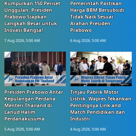
Kumpulkan 150 Periset
Pemerintah Pastikan
Unggulan, Presiden
Harga BBM Bersubsidi
Prabowo Siapkan
Tidak Naik Sesuai
Langkah Besar untuk
Arahan Presiden
Inovasi Bangsa!
Prabowo
7 Aug 2026, 5:00 AM
6 Aug 2026, 5:00 AM
Presiden Prabowo Antar
Tinjau Pabrik Motor
Kepulangan Perdana
Listrik, Wapres Tekankan
Menteri Thailand di
Pentingnya Link and
Lanud Halim
Match Pendidikan dan
Perdanakusuma
Industri
5 Aug 2026, 5:00 AM
4 Aug 2026, 5:00 AM