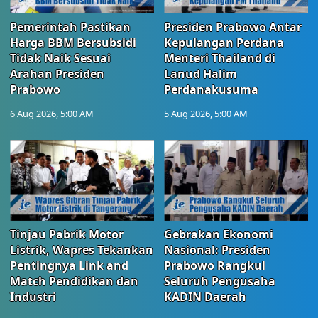
Pemerintah Pastikan
Presiden Prabowo Antar
Harga BBM Bersubsidi
Kepulangan Perdana
Tidak Naik Sesuai
Menteri Thailand di
Arahan Presiden
Lanud Halim
Prabowo
Perdanakusuma
6 Aug 2026, 5:00 AM
5 Aug 2026, 5:00 AM
Tinjau Pabrik Motor
Gebrakan Ekonomi
Listrik, Wapres Tekankan
Nasional: Presiden
Pentingnya Link and
Prabowo Rangkul
Match Pendidikan dan
Seluruh Pengusaha
Industri
KADIN Daerah