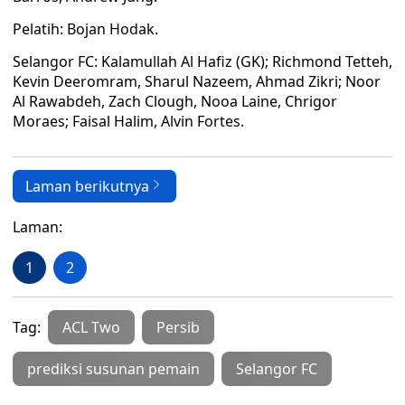
Pelatih: Bojan Hodak.
Selangor FC: Kalamullah Al Hafiz (GK); Richmond Tetteh,
Kevin Deeromram, Sharul Nazeem, Ahmad Zikri; Noor
Al Rawabdeh, Zach Clough, Nooa Laine, Chrigor
Moraes; Faisal Halim, Alvin Fortes.
Laman berikutnya
Laman:
1
2
Tag:
ACL Two
Persib
prediksi susunan pemain
Selangor FC