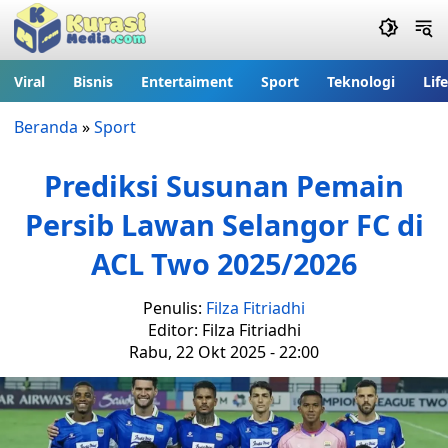
Viral
Bisnis
Entertaiment
Sport
Teknologi
Lif
Beranda
»
Sport
Prediksi Susunan Pemain
Persib Lawan Selangor FC di
ACL Two 2025/2026
Penulis:
Filza Fitriadhi
Editor: Filza Fitriadhi
Rabu, 22 Okt 2025 - 22:00