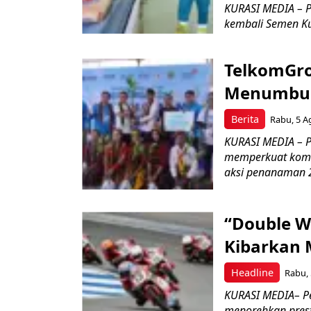
KURASI MEDIA – P
kembali Semen Kuj
TelkomGro
Menumbuhk
Berita
Rabu, 5 A
KURASI MEDIA – PT
memperkuat komit
aksi penanaman 2
“Double W
Kibarkan M
Headline
Rabu, 
KURASI MEDIA– P
menorehkan prest