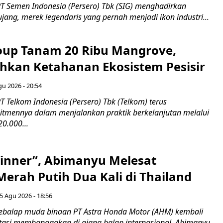
T Semen Indonesia (Persero) Tbk (SIG) menghadirkan
ang, merek legendaris yang pernah menjadi ikon industri...
up Tanam 20 Ribu Mangrove,
an Ketahanan Ekosistem Pesisir
gu 2026 - 20:54
 Telkom Indonesia (Persero) Tbk (Telkom) terus
mennya dalam menjalankan praktik berkelanjutan melalui
0.000...
inner”, Abimanyu Melesat
erah Putih Dua Kali di Thailand
5 Agu 2026 - 18:56
ebalap muda binaan PT Astra Honda Motor (AHM) kembali
asi membanggakan di ajang balap internasional. Abimanyu