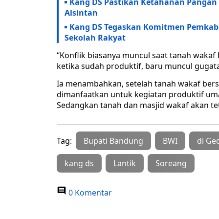
Kang DS Pastikan Ketahanan Pangan
Alsintan
Kang DS Tegaskan Komitmen Pemkab 
Sekolah Rakyat
“Konflik biasanya muncul saat tanah wakaf
ketika sudah produktif, baru muncul gugata
Ia menambahkan, setelah tanah wakaf berser
dimanfaatkan untuk kegiatan produktif um
Sedangkan tanah dan masjid wakaf akan tet
Tag:
Bupati Bandung
BWI
di G
kang ds
Lantik
Soreang
0 Komentar