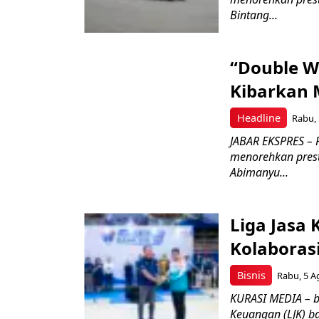
Bintang...
“Double W
Kibarkan M
Headline
Rabu, 
JABAR EKSPRES – 
menorehkan prest
Abimanyu...
Liga Jasa
Kolaboras
Bisnis
Rabu, 5 A
KURASI MEDIA – b
Keuangan (LJK) ba