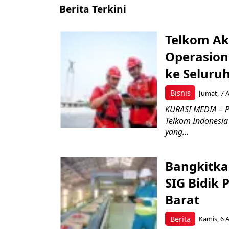
Berita Terkini
Telkom Ak
Operasion
ke Seluru
Bisnis
Jumat, 7 
KURASI MEDIA – P
Telkom Indonesia 
yang...
Bangkitka
SIG Bidik
Barat
Berita
Kamis, 6 