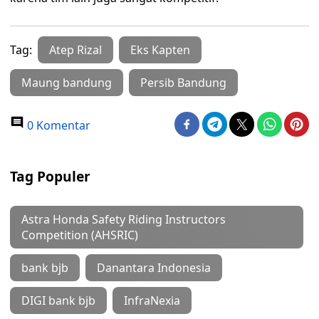
Tag:
Atep Rizal
Eks Kapten
Maung bandung
Persib Bandung
0 Komentar
Tag Populer
Astra Honda Safety Riding Instructors
Competition (AHSRIC)
bank bjb
Danantara Indonesia
DIGI bank bjb
InfraNexia