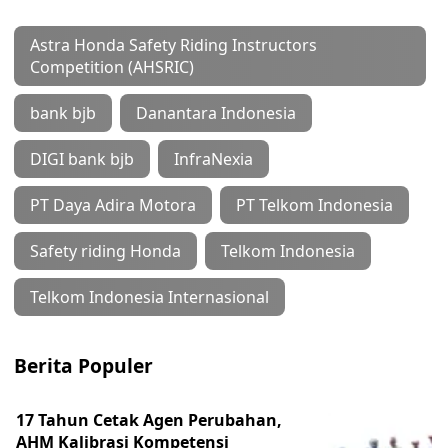
Astra Honda Safety Riding Instructors
Competition (AHSRIC)
bank bjb
Danantara Indonesia
DIGI bank bjb
InfraNexia
PT Daya Adira Motora
PT Telkom Indonesia
Safety riding Honda
Telkom Indonesia
Telkom Indonesia Internasional
Berita Populer
17 Tahun Cetak Agen Perubahan,
AHM Kalibrasi Kompetensi