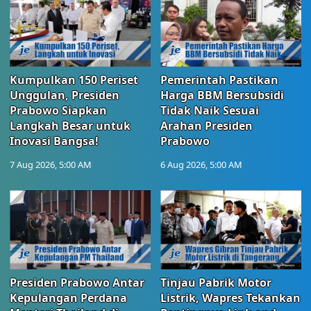
Kumpulkan 150 Periset
Pemerintah Pastikan
Unggulan, Presiden
Harga BBM Bersubsidi
Prabowo Siapkan
Tidak Naik Sesuai
Langkah Besar untuk
Arahan Presiden
Inovasi Bangsa!
Prabowo
7 Aug 2026, 5:00 AM
6 Aug 2026, 5:00 AM
Presiden Prabowo Antar
Tinjau Pabrik Motor
Kepulangan Perdana
Listrik, Wapres Tekankan