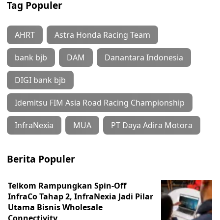
Tag Populer
AHRT
Astra Honda Racing Team
bank bjb
DAM
Danantara Indonesia
DIGI bank bjb
Idemitsu FIM Asia Road Racing Championship
InfraNexia
MUA
PT Daya Adira Motora
Berita Populer
Telkom Rampungkan Spin-Off
InfraCo Tahap 2, InfraNexia Jadi Pilar
Utama Bisnis Wholesale
Connectivity