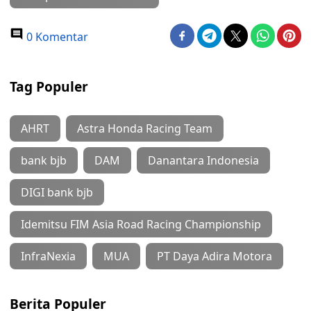
0 Komentar
Tag Populer
AHRT
Astra Honda Racing Team
bank bjb
DAM
Danantara Indonesia
DIGI bank bjb
Idemitsu FIM Asia Road Racing Championship
InfraNexia
MUA
PT Daya Adira Motora
Berita Populer