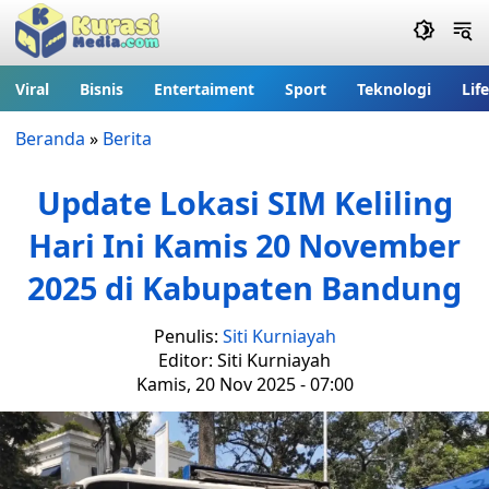
Viral
Bisnis
Entertaiment
Sport
Teknologi
Lif
Beranda
»
Berita
Update Lokasi SIM Keliling
Hari Ini Kamis 20 November
2025 di Kabupaten Bandung
Penulis:
Siti Kurniayah
Editor: Siti Kurniayah
Kamis, 20 Nov 2025 - 07:00