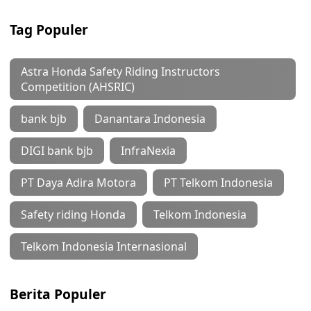
Tag Populer
Astra Honda Safety Riding Instructors
Competition (AHSRIC)
bank bjb
Danantara Indonesia
DIGI bank bjb
InfraNexia
PT Daya Adira Motora
PT Telkom Indonesia
Safety riding Honda
Telkom Indonesia
Telkom Indonesia Internasional
Berita Populer