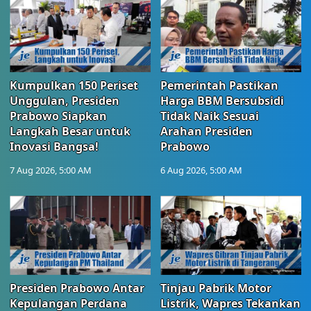
Kumpulkan 150 Periset
Pemerintah Pastikan
Unggulan, Presiden
Harga BBM Bersubsidi
Prabowo Siapkan
Tidak Naik Sesuai
Langkah Besar untuk
Arahan Presiden
Inovasi Bangsa!
Prabowo
7 Aug 2026, 5:00 AM
6 Aug 2026, 5:00 AM
Presiden Prabowo Antar
Tinjau Pabrik Motor
Kepulangan Perdana
Listrik, Wapres Tekankan