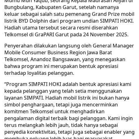
Mumu Muh Yaqub, seorang Kepala Madrasah Aliyah di
Bungbulang, Kabupaten Garut, setelah namanya
keluar sebagai salah satu pemenang Grand Prize mobil
listrik BYD Dolphin dari program undian SIMPATI HOKI.
Hadiah utama tersebut secara resmi diserahkan
Telkomsel di GraPARI Garut pada 24 November 2025.
Penyerahan dilakukan langsung oleh General Manager
Mobile Consumer Business Region Jawa Barat
Telkomsel, Anandoz Bangsawan, yang menegaskan
bahwa program ini merupakan bentuk apresiasi
terhadap loyalitas pelanggan.
“Program SIMPATI HOKI adalah bentuk apresiasi kami
kepada pelanggan yang telah setia menggunakan
layanan SIMPATI. Hadiah mobil listrik ini bukan hanya
simbol penghargaan, tetapi juga mencerminkan
komitmen Telkomsel untuk menghadirkan
pengalaman digital terbaik bagi pelanggan. Kami ingin
terus melangkah lebih jauh, tidak hanya sebagai
penyedia konektivitas, tetapi juga sebagai enabler yang
membuka peluang lebih luas bagi masyarakat