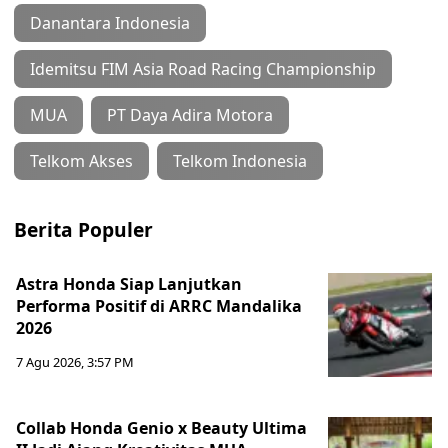
Danantara Indonesia
Idemitsu FIM Asia Road Racing Championship
MUA
PT Daya Adira Motora
Telkom Akses
Telkom Indonesia
Berita Populer
Astra Honda Siap Lanjutkan
Performa Positif di ARRC Mandalika
2026
7 Agu 2026, 3:57 PM
Collab Honda Genio x Beauty Ultima