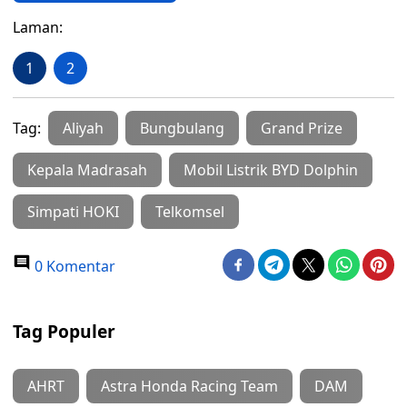
Laman:
1
2
Tag:
Aliyah
Bungbulang
Grand Prize
Kepala Madrasah
Mobil Listrik BYD Dolphin
Simpati HOKI
Telkomsel
0 Komentar
Tag Populer
AHRT
Astra Honda Racing Team
DAM