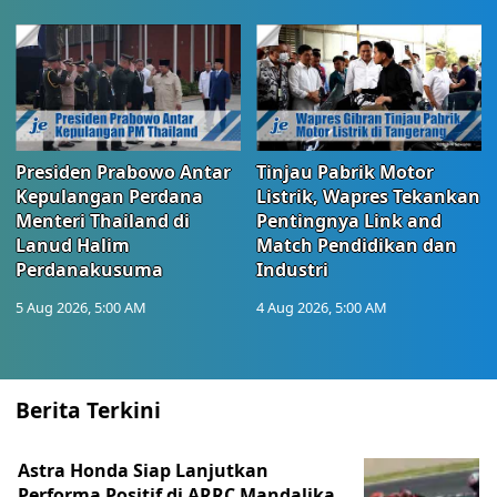
Presiden Prabowo Antar
Tinjau Pabrik Motor
Kepulangan Perdana
Listrik, Wapres Tekankan
Menteri Thailand di
Pentingnya Link and
Lanud Halim
Match Pendidikan dan
Perdanakusuma
Industri
5 Aug 2026, 5:00 AM
4 Aug 2026, 5:00 AM
Berita Terkini
Astra Honda Siap Lanjutkan
Performa Positif di ARRC Mandalika