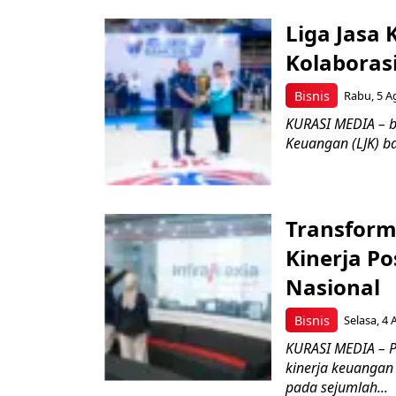
Liga Jasa
Kolaboras
Bisnis
Rabu, 5 A
KURASI MEDIA – b
Keuangan (LJK) ba
Transform
Kinerja Po
Nasional
Bisnis
Selasa, 4 
KURASI MEDIA – P
kinerja keuangan
pada sejumlah...