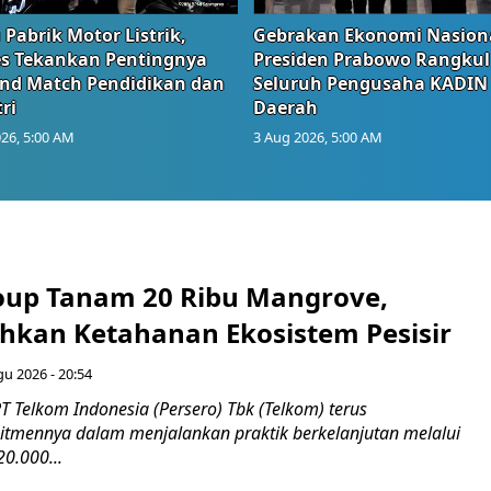
 Pabrik Motor Listrik,
Gebrakan Ekonomi Nasiona
s Tekankan Pentingnya
Presiden Prabowo Rangkul
and Match Pendidikan dan
Seluruh Pengusaha KADIN
ri
Daerah
26, 5:00 AM
3 Aug 2026, 5:00 AM
up Tanam 20 Ribu Mangrove,
an Ketahanan Ekosistem Pesisir
gu 2026 - 20:54
 Telkom Indonesia (Persero) Tbk (Telkom) terus
mennya dalam menjalankan praktik berkelanjutan melalui
0.000...