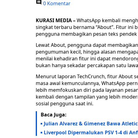
0 Komentar
KURASI MEDIA –
WhatsApp kembali mengha
singkat terbaru bernama “About”. Fitur in
pengguna membagikan pesan teks pendek 
Lewat About, pengguna dapat membagikan be
pengumuman kecil, hingga alasan mengap
menilai kehadiran fitur ini dapat mendorong 
bukan hanya sekadar percakapan satu lawa
Menurut laporan TechCrunch, fitur About 
masa awal kemunculannya, WhatsApp perna
lebih memfokuskan diri pada layanan pesan i
kembali dengan tampilan yang lebih moder
sosial pengguna saat ini.
Baca Juga:
Julian Alvarez & Gimenez Bawa Atleti
Liverpool Dipermalukan PSV 1-4 di Anf