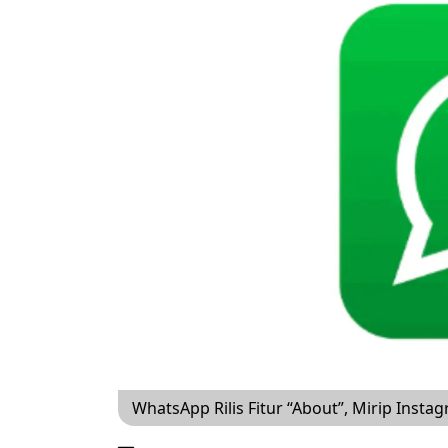
WhatsApp Rilis Fitur “About”, Mirip Inst