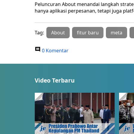
Peluncuran About menandai langkah strat
hanya aplikasi perpesanan, tetapi juga plat
Tag:
About
fitur baru
meta
0 Komentar
Video Terbaru