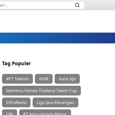
Tag Populer
#PT Telkom
AHM
bank bjb
Idemitsu Honda Thailand Talent Cup
InfraNexia
Liga Jasa Keuangan
OJK
PT Astra Honda Motor