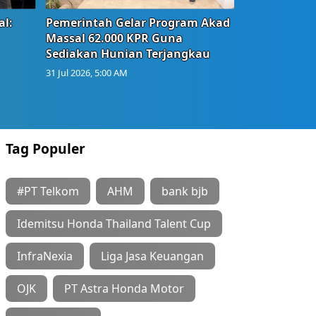
l:
Pemerintah Gelar Program Akad
Massal 62.000 KPR Guna
Sediakan Hunian Terjangkau
31 Jul 2026, 5:00 AM
Tag Populer
#PT Telkom
AHM
bank bjb
Idemitsu Honda Thailand Talent Cup
InfraNexia
Liga Jasa Keuangan
OJK
PT Astra Honda Motor