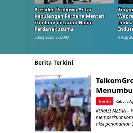
Presiden Prabowo Antar
Tinjau
Kepulangan Perdana Menteri
Wapre
Thailand di Lanud Halim
Link 
Perdanakusuma
Indust
5 Aug 2026, 5:00 AM
4 Aug 20
Berita Terkini
TelkomGro
Menumbuhk
Berita
Rabu, 5 A
KURASI MEDIA – PT
memperkuat komit
aksi penanaman 2