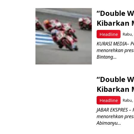
“Double W
Kibarkan M
Headline
Rabu, 
KURASI MEDIA– P
menorehkan prest
Bintang...
“Double W
Kibarkan M
Headline
Rabu, 
JABAR EKSPRES – 
menorehkan prest
Abimanyu...