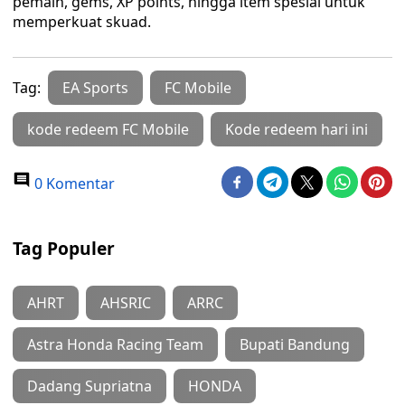
pemain, gems, XP points, hingga item spesial untuk
memperkuat skuad.
Tag:
EA Sports
FC Mobile
kode redeem FC Mobile
Kode redeem hari ini
0 Komentar
Tag Populer
AHRT
AHSRIC
ARRC
Astra Honda Racing Team
Bupati Bandung
Dadang Supriatna
HONDA