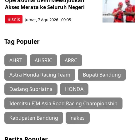
Operasional Demi Mewujudkan
Akses Merata ke Seluruh Negeri
Bisnis
Jumat, 7 Agu 2026 - 09:05
Tag Populer
AHRT
AHSRIC
ARRC
Astra Honda Racing Team
Bupati Bandung
Dadang Supriatna
HONDA
Idemitsu FIM Asia Road Racing Championship
Kabupaten Bandung
nakes
Berita Populer