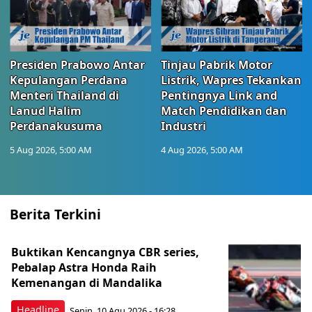
Presiden Prabowo Antar
Tinjau Pabrik Motor
Kepulangan Perdana
Listrik, Wapres Tekankan
Menteri Thailand di
Pentingnya Link and
Lanud Halim
Match Pendidikan dan
Perdanakusuma
Industri
5 Aug 2026, 5:00 AM
4 Aug 2026, 5:00 AM
Berita Terkini
Buktikan Kencangnya CBR series,
Pebalap Astra Honda Raih
Kemenangan di Mandalika
Headline
Senin, 10 Agu 2026 - 16:28