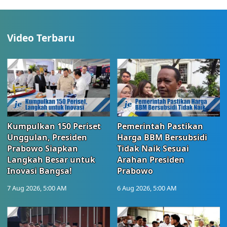
Video Terbaru
Kumpulkan 150 Periset
Pemerintah Pastikan
Unggulan, Presiden
Harga BBM Bersubsidi
Prabowo Siapkan
Tidak Naik Sesuai
Langkah Besar untuk
Arahan Presiden
Inovasi Bangsa!
Prabowo
7 Aug 2026, 5:00 AM
6 Aug 2026, 5:00 AM