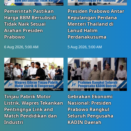
Pemerintah Pastikan
Presiden Prabowo Antar
Harga BBM Bersubsidi
Kepulangan Perdana
Tidak Naik Sesuai
Menteri Thailand di
Arahan Presiden
Lanud Halim
Prabowo
Perdanakusuma
6 Aug 2026, 5:00 AM
5 Aug 2026, 5:00 AM
Tinjau Pabrik Motor
Gebrakan Ekonomi
Listrik, Wapres Tekankan
Nasional: Presiden
Pentingnya Link and
Prabowo Rangkul
Match Pendidikan dan
Seluruh Pengusaha
Industri
KADIN Daerah