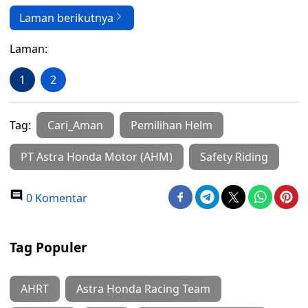
Laman berikutnya
Laman:
1
2
Tag:
Cari_Aman
Pemilihan Helm
PT Astra Honda Motor (AHM)
Safety Riding
0 Komentar
Tag Populer
AHRT
Astra Honda Racing Team