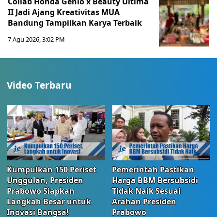
Collab Honda Genio x Beauty Ultima
II Jadi Ajang Kreativitas MUA
Bandung Tampilkan Karya Terbaik
7 Agu 2026, 3:02 PM
Video Terbaru
Kumpulkan 150 Periset
Pemerintah Pastikan
Unggulan, Presiden
Harga BBM Bersubsidi
Prabowo Siapkan
Tidak Naik Sesuai
Langkah Besar untuk
Arahan Presiden
Inovasi Bangsa!
Prabowo