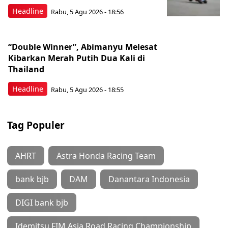
Headline
Rabu, 5 Agu 2026 - 18:56
“Double Winner”, Abimanyu Melesat
Kibarkan Merah Putih Dua Kali di
Thailand
Headline
Rabu, 5 Agu 2026 - 18:55
Tag Populer
AHRT
Astra Honda Racing Team
bank bjb
DAM
Danantara Indonesia
DIGI bank bjb
Idemitsu FIM Asia Road Racing Championship