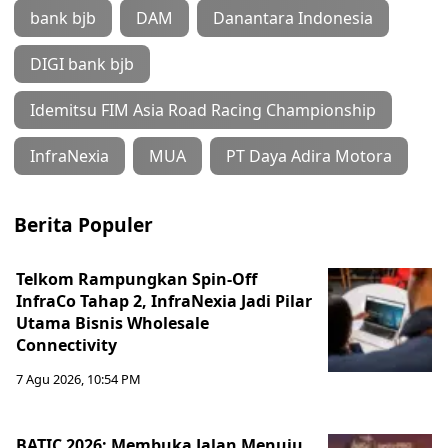
bank bjb
DAM
Danantara Indonesia
DIGI bank bjb
Idemitsu FIM Asia Road Racing Championship
InfraNexia
MUA
PT Daya Adira Motora
Berita Populer
Telkom Rampungkan Spin-Off
InfraCo Tahap 2, InfraNexia Jadi Pilar
Utama Bisnis Wholesale
Connectivity
7 Agu 2026, 10:54 PM
BATIC 2026: Membuka Jalan Menuju