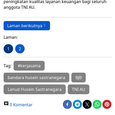
peningkatan kualitas layanan keuangan bagi seluruh
anggota TNI AU.
Laman berikutnya
Laman:
1
2
Tag:
#kerjasama
bandara husein sastranegara
BJB
Lanud Husein Sastranegara
TNI AU
0 Komentar