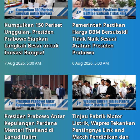
Kumpulkan 150 Periset
Pemerintah Pastikan
Unggulan, Presiden
Harga BBM Bersubsidi
Prabowo Siapkan
Tidak Naik Sesuai
Langkah Besar untuk
Arahan Presiden
Inovasi Bangsa!
Prabowo
7 Aug 2026, 5:00 AM
6 Aug 2026, 5:00 AM
Presiden Prabowo Antar
Tinjau Pabrik Motor
Kepulangan Perdana
Listrik, Wapres Tekankan
Menteri Thailand di
Pentingnya Link and
Lanud Halim
Match Pendidikan dan