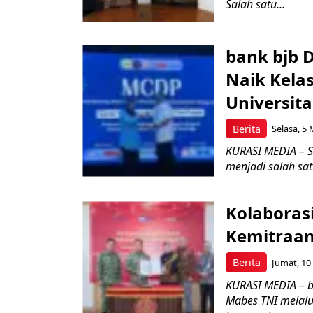
Salah satu...
bank bjb 
Naik Kela
Universit
Berita
Selasa, 5 
KURASI MEDIA – S
menjadi salah sa
Kolaborasi
Kemitraan
Berita
Jumat, 10 
KURASI MEDIA – b
Mabes TNI melalu