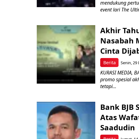
mendukung pertu
event lari The Ult
Akhir Tah
Nasabah M
Cinta Dija
Berita
Senin, 29 
KURASI MEDIA, B
promo spesial ak
tetapi...
Bank BJB 
Atas Wafa
Saadudin
Berita