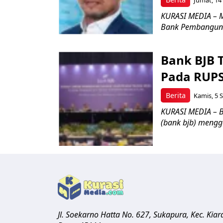
Jumat, 14
KURASI MEDIA – M
Bank Pembangunan
Bank BJB 
Pada RUPS
Berita
Kamis, 5 S
KURASI MEDIA – 
(bank bjb) meng
Jl. Soekarno Hatta No. 627, Sukapura, Kec. Ki