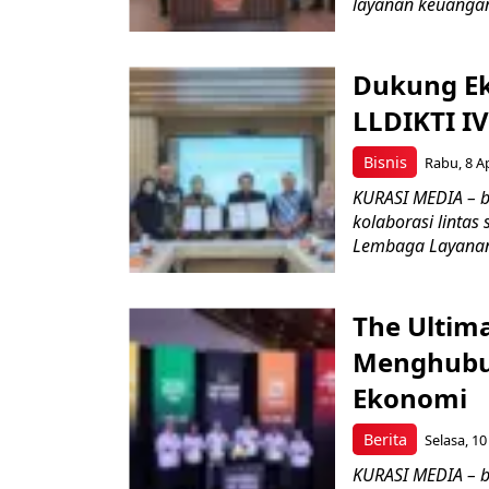
layanan keuangan
Dukung Ek
LLDIKTI IV
Bisnis
Rabu, 8 Ap
KURASI MEDIA – 
kolaborasi lintas
Lembaga Layanan
The Ultim
Menghubu
Ekonomi
Berita
Selasa, 10
KURASI MEDIA – 