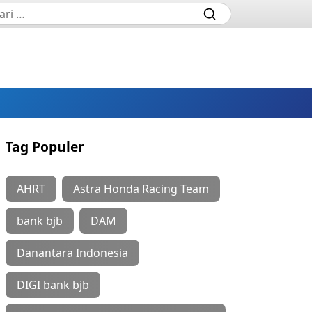
Tag Populer
AHRT
Astra Honda Racing Team
bank bjb
DAM
Danantara Indonesia
DIGI bank bjb