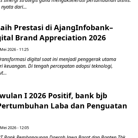
sinergi strategis guna mengakselerasi pertumbuhan bisnis.
nyata dari...
aih Prestasi di AjangInfobank–
gital Brand Appreciation 2026
Mei 2026 - 11:25
ransformasi digital saat ini menjadi penggerak utama
i keuangan. Di tengah percepatan adopsi teknologi,
t...
iwulan I 2026 Positif, bank bjb
Pertumbuhan Laba dan Penguatan
 Mei 2026 - 12:05
PT Bank Pembangunan Daerah Jawa Barat dan Banten Tbk