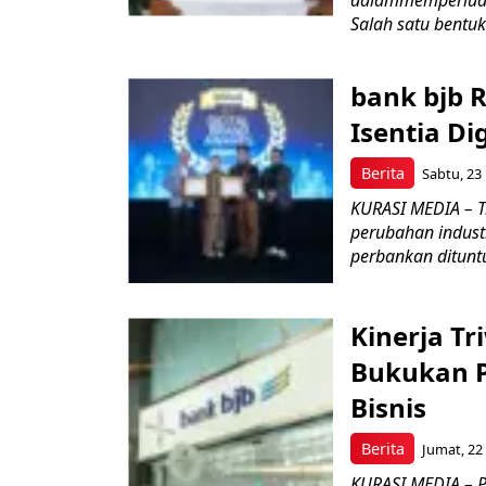
dalammemperluas 
Salah satu bentuk 
bank bjb R
Isentia Di
Berita
Sabtu, 23 
KURASI MEDIA – T
perubahan industr
perbankan dituntu
Kinerja Tr
Bukukan 
Bisnis
Berita
Jumat, 22
KURASI MEDIA – 