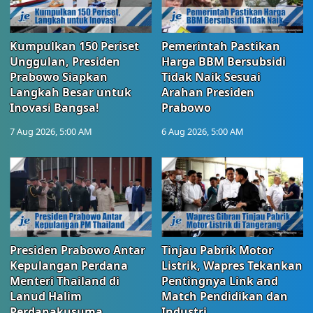
Kumpulkan 150 Periset
Pemerintah Pastikan
Unggulan, Presiden
Harga BBM Bersubsidi
Prabowo Siapkan
Tidak Naik Sesuai
Langkah Besar untuk
Arahan Presiden
Inovasi Bangsa!
Prabowo
7 Aug 2026, 5:00 AM
6 Aug 2026, 5:00 AM
Presiden Prabowo Antar
Tinjau Pabrik Motor
Kepulangan Perdana
Listrik, Wapres Tekankan
Menteri Thailand di
Pentingnya Link and
Lanud Halim
Match Pendidikan dan
Perdanakusuma
Industri