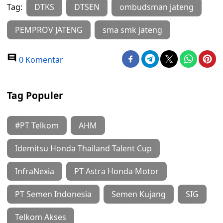
Tag:
DTKS
DTSEN
ombudsman jateng
PEMPROV JATENG
sma smk jateng
0 Komentar
Tag Populer
#PT Telkom
AHM
Idemitsu Honda Thailand Talent Cup
InfraNexia
PT Astra Honda Motor
PT Semen Indonesia
Semen Kujang
SIG
Telkom Akses