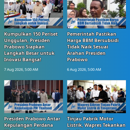
Kumpulkan 150 Periset
Pemerintah Pastikan
Unggulan, Presiden
Harga BBM Bersubsidi
Prabowo Siapkan
Tidak Naik Sesuai
Langkah Besar untuk
Arahan Presiden
Inovasi Bangsa!
Prabowo
7 Aug 2026, 5:00 AM
6 Aug 2026, 5:00 AM
Presiden Prabowo Antar
Tinjau Pabrik Motor
Kepulangan Perdana
Listrik, Wapres Tekankan