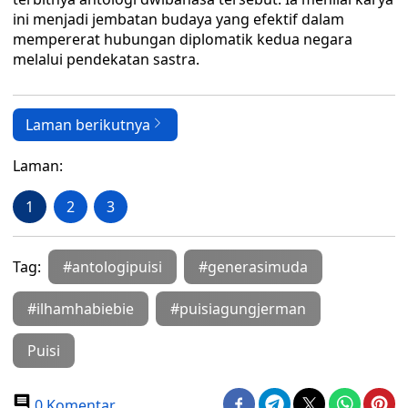
ini menjadi jembatan budaya yang efektif dalam
mempererat hubungan diplomatik kedua negara
melalui pendekatan sastra.
Laman berikutnya
Laman:
1
2
3
Tag:
#antologipuisi
#generasimuda
#ilhamhabiebie
#puisiagungjerman
Puisi
0 Komentar